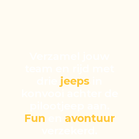
Verzamel jouw
team en rijd met
drie
jeeps
in
konvooi achter de
pilootjeep aan.
Fun
en
avontuur
verzekerd.